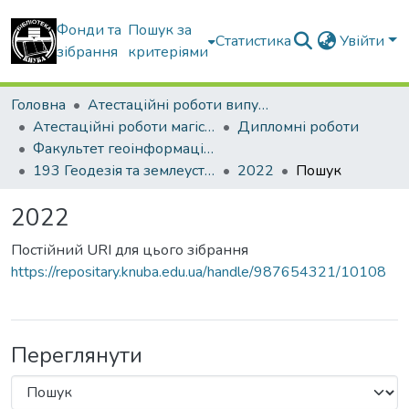
Фонди та
Пошук за
Статистика
Увійти
зібрання
критеріями
Головна
Атестаційні роботи випускників
Атестаційні роботи магістрів
Дипломні роботи
Факультет геоінформаційних систем та управління територіями
193 Геодезія та землеустрій. Геоінформаційні системи і технології
2022
Пошук
2022
Постійний URI для цього зібрання
https://repositary.knuba.edu.ua/handle/987654321/10108
Переглянути