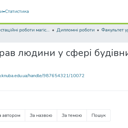
ми
Статистика
Атестаційні роботи магістрів
Дипломні роботи
рав людини у сфері будівн
ary.knuba.edu.ua/handle/987654321/10072
а автором
За назвою
За темою
Пошук