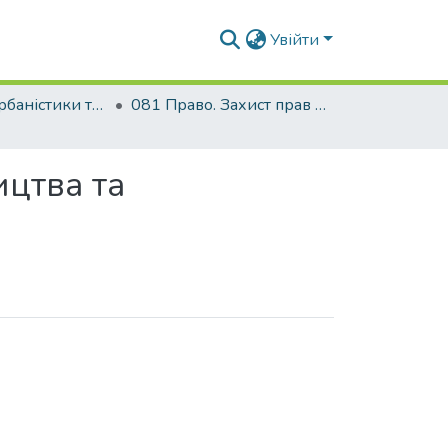
Увійти
Факультет урбаністики та просторового планування
081 Право. Захист прав людини у сфері будівництва та містобудування
ицтва та