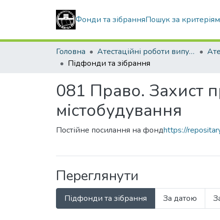
Фонди та зібрання
Пошук за критерія
Головна
Атестаційні роботи випускників
Підфонди та зібрання
081 Право. Захист п
містобудування
Постійне посилання на фонд
https://reposit
Переглянути
Підфонди та зібрання
За датою
З