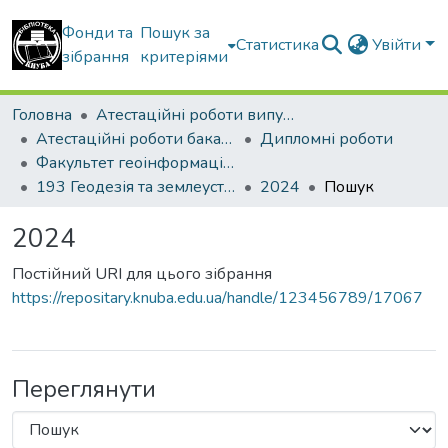
Фонди та
Пошук за
Статистика
Увійти
зібрання
критеріями
Головна
Атестаційні роботи випускників
Атестаційні роботи бакалаврів
Дипломні роботи
Факультет геоінформаційних систем та управління територіями
193 Геодезія та землеустрій. Геодезія
2024
Пошук
2024
Постійний URI для цього зібрання
https://repositary.knuba.edu.ua/handle/123456789/17067
Переглянути