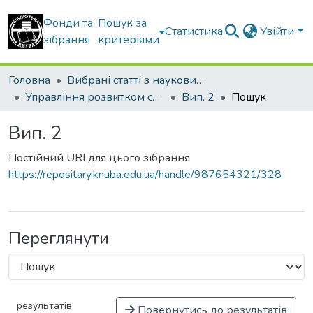
Фонди та
Пошук за
Статистика
Увійти
зібрання
критеріями
Головна
Вибрані статті з наукових збірників КНУБА
Управління розвитком складних систем
Вип. 2
Пошук
Вип. 2
Постійний URI для цього зібрання
https://repositary.knuba.edu.ua/handle/987654321/328
Переглянути
результатів
Повернутись до результатів