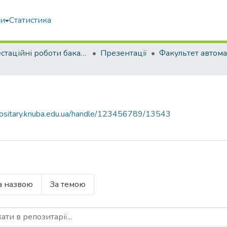
ми
Статистика
Атестаційні роботи бакалаврів
Презентації
epositary.knuba.edu.ua/handle/123456789/13543
а назвою
За темою