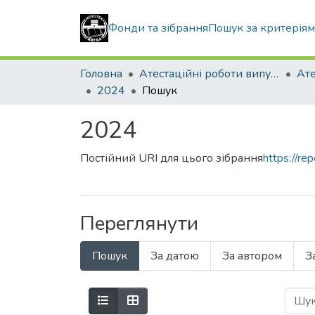
Фонди та зібрання
Пошук за критерія
Головна
Атестаційні роботи випускників
2024
Пошук
2024
Постійний URI для цього зібрання
https://r
Переглянути
Пошук
За датою
За автором
З