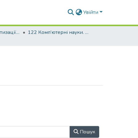
Увійти
Факультет автоматизації і інформаційних технологій
122 Комп’ютерні науки. Інформаційні управляючі системи і технології
Пошук