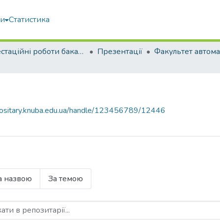
ми
Статистика
Атестаційні роботи бакалаврів
Презентації
epositary.knuba.edu.ua/handle/123456789/12446
а назвою
За темою