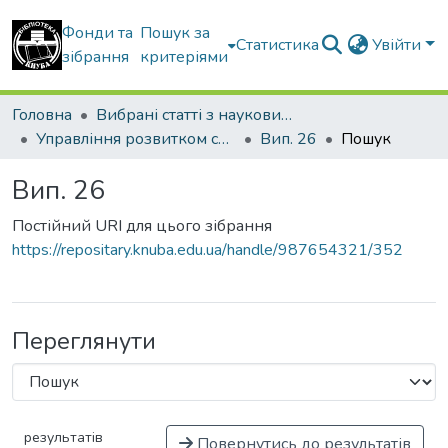
Фонди та
Пошук за
Статистика
Увійти
зібрання
критеріями
Головна
Вибрані статті з наукових збірників КНУБА
Управління розвитком складних систем
Вип. 26
Пошук
Вип. 26
Постійний URI для цього зібрання
https://repositary.knuba.edu.ua/handle/987654321/352
Переглянути
результатів
Повернутись до результатів