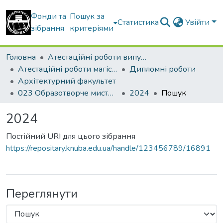
Фонди та
Пошук за
Статистика
Увійти
зібрання
критеріями
Головна
Атестаційні роботи випускників
Атестаційні роботи магістрів
Дипломні роботи
Архітектурний факультет
023 Образотворче мистецтво, декор. мистецтво, реставрація. Художньо-декоративне оздоблення інтер’єру
2024
Пошук
2024
Постійний URI для цього зібрання
https://repositary.knuba.edu.ua/handle/123456789/16891
Переглянути