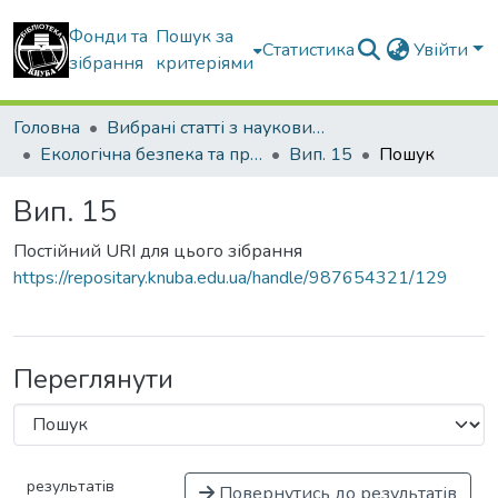
Фонди та
Пошук за
Статистика
Увійти
зібрання
критеріями
Головна
Вибрані статті з наукових збірників КНУБА
Екологічна безпека та природокористування
Вип. 15
Пошук
Вип. 15
Постійний URI для цього зібрання
https://repositary.knuba.edu.ua/handle/987654321/129
Переглянути
результатів
Повернутись до результатів