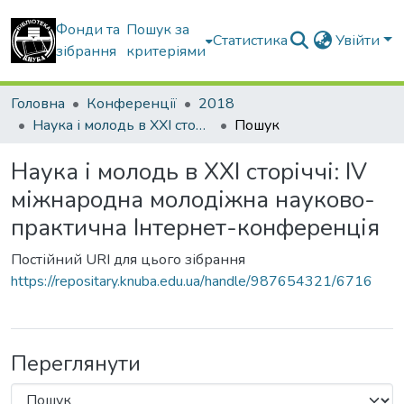
Фонди та
Пошук за
Статистика
Увійти
зібрання
критеріями
Головна
Конференції
2018
Наука і молодь в ХХІ сторіччі: IV міжнародна молодіжна науково-практична Інтернет-конференція
Пошук
Наука і молодь в ХХІ сторіччі: IV
міжнародна молодіжна науково-
практична Інтернет-конференція
Постійний URI для цього зібрання
https://repositary.knuba.edu.ua/handle/987654321/6716
Переглянути