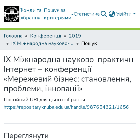
Фонди та
Пошук за
Статистика
Увійти
зібрання
критеріями
Головна
Конференції
2019
ІХ Міжнародна науково-практичн Інтернет – конференції «Мережевий бізнес: становлення, проблеми, інновації»
Пошук
ІХ Міжнародна науково-практичн
Інтернет – конференції
«Мережевий бізнес: становлення,
проблеми, інновації»
Постійний URI для цього зібрання
https://repositary.knuba.edu.ua/handle/987654321/1656
Переглянути