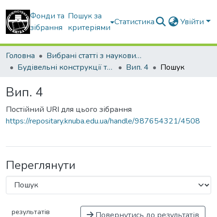
Фонди та
Пошук за
Статистика
Увійти
зібрання
критеріями
Головна
Вибрані статті з наукових збірників КНУБА
Будівельні конструкції теорія і практика
Вип. 4
Пошук
Вип. 4
Постійний URI для цього зібрання
https://repositary.knuba.edu.ua/handle/987654321/4508
Переглянути
результатів
Повернутись до результатів