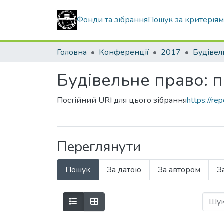
Фонди та зібрання
Пошук за критерія
Головна
Конференції
2017
Будівельне право: п
Постійний URI для цього зібрання
https://r
Переглянути
Пошук
За датою
За автором
З