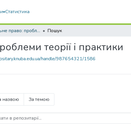
ми
Статистика
Будівельне право: проблеми теорії і практики
Пошук
роблеми теорії і практики
epositary.knuba.edu.ua/handle/987654321/1586
а назвою
За темою