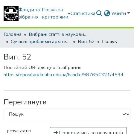
Фонди та
Пошук за
Статистика
Увійти
зібрання
критеріями
Головна
Вибрані статті з наукових збірників КНУБА
Сучасні проблеми архітектури та містобудування
Вип. 52
Пошук
Вип. 52
Постійний URI для цього зібрання
https://repositary.knuba.edu.ua/handle/987654321/4534
Переглянути
результатів
Повернутись до результатів