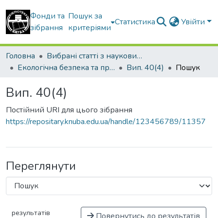
Фонди та
Пошук за
Статистика
Увійти
зібрання
критеріями
Головна
Вибрані статті з наукових збірників КНУБА
Екологічна безпека та природокористування
Вип. 40(4)
Пошук
Вип. 40(4)
Постійний URI для цього зібрання
https://repositary.knuba.edu.ua/handle/123456789/11357
Переглянути
результатів
Повернутись до результатів