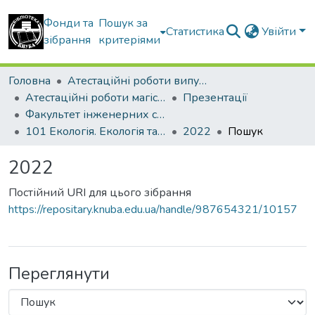
Фонди та
Пошук за
Статистика
Увійти
зібрання
критеріями
Головна
Атестаційні роботи випускників
Атестаційні роботи магістрів
Презентації
Факультет інженерних систем та екології
101 Екологія. Екологія та охорона навколишнього середовища
2022
Пошук
2022
Постійний URI для цього зібрання
https://repositary.knuba.edu.ua/handle/987654321/10157
Переглянути