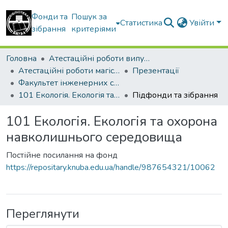
Фонди та
Пошук за
Статистика
Увійти
зібрання
критеріями
Головна
Атестаційні роботи випускників
Атестаційні роботи магістрів
Презентації
Факультет інженерних систем та екології
101 Екологія. Екологія та охорона навколишнього середовища
Підфонди та зібрання
101 Екологія. Екологія та охорона
навколишнього середовища
Постійне посилання на фонд
https://repositary.knuba.edu.ua/handle/987654321/10062
Переглянути