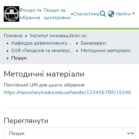
Фонди та
Пошук за
Статистика
Увійти
зібрання
критеріями
Головна
Інститут інноваційної освіти Київського національного університету будівництва і архітектури
Кафедра девелопменту та просторового планування
Бакалаври
G18 «Геодезія та землеустрій» ОПП «Геодезія та землеустрій»
Методичні матеріали
Пошук
Методичні матеріали
Постійний URI для цього зібрання
https://repositary.knuba.edu.ua/handle/123456789/19346
Переглянути