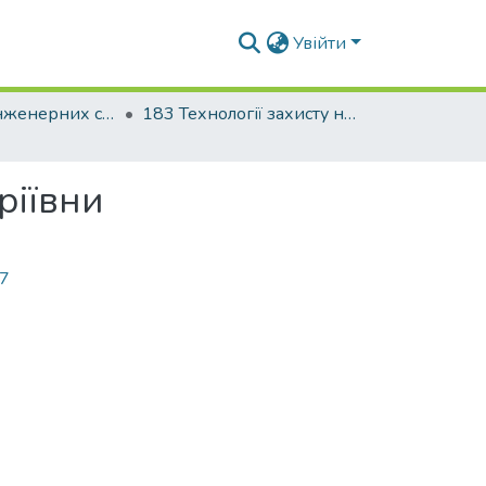
Увійти
Факультет інженерних систем та екології
183 Технології захисту навколишнього середовища
ріївни
97