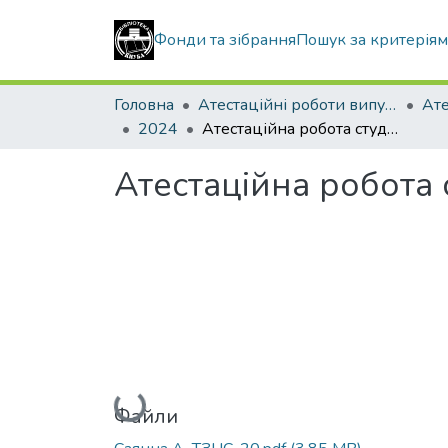
Фонди та зібрання
Пошук за критерія
Головна
Атестаційні роботи випускників
2024
Атестаційна робота студентки Саянної Аліни Юріївни
Атестаційна робота 
Вантажиться...
Файли