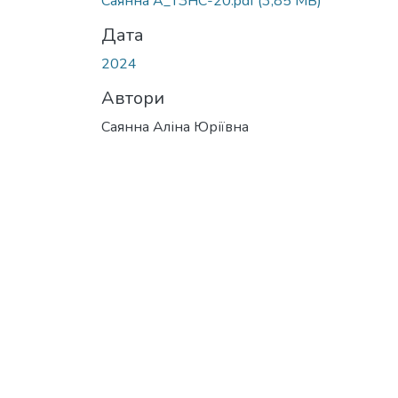
Саянна А_ТЗНС-20.pdf
(3,85 MB)
Дата
2024
Автори
Саянна Аліна Юріївна