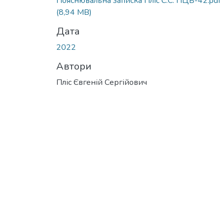
Пояснювальна записка Пліс Є.С. ПЦБ-42.pdf
(8,94 MB)
Дата
2022
Автори
Пліс Євгеній Сергійович