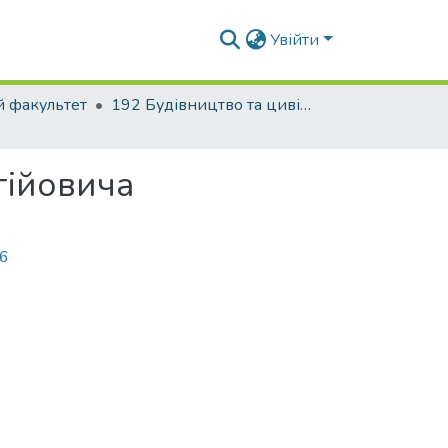
Увійти
й факультет
192 Будівництво та цивільна інженерія. Промислове і цивільне будівництво
гійовича
96