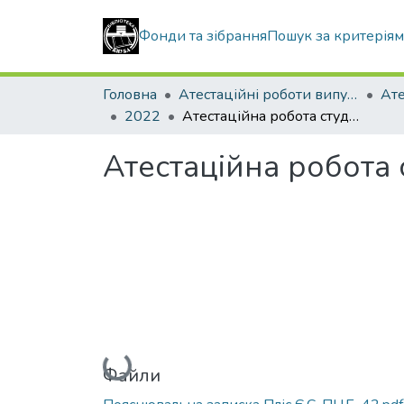
Фонди та зібрання
Пошук за критерія
Головна
Атестаційні роботи випускників
2022
Атестаційна робота студента Пліса Євгенія Сергійовича
Атестаційна робота 
Вантажиться...
Файли