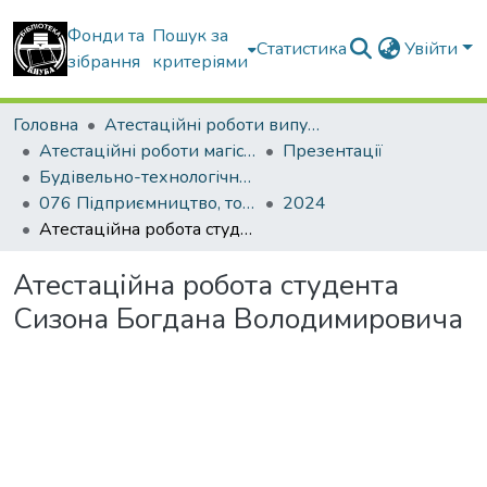
Фонди та
Пошук за
Статистика
Увійти
зібрання
критеріями
Головна
Атестаційні роботи випускників
Атестаційні роботи магістрів
Презентації
Будівельно-технологічний факультет
076 Підприємництво, торгівля та біржова діяльність. Товарознавство і комерційна діяльність
2024
Атестаційна робота студента Сизона Богдана Володимировича
Атестаційна робота студента
Сизона Богдана Володимировича