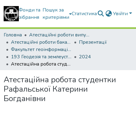
Фонди та
Пошук за
Статистика
Увійти
зібрання
критеріями
Головна
Атестаційні роботи випускників
Атестаційні роботи бакалаврів
Презентації
Факультет геоінформаційних систем та управління територіями
193 Геодезія та землеустрій. Геоінформаційні системи і технології
2024
Атестаційна робота студентки Рафальської Катерини Богданівни
Атестаційна робота студентки
Рафальської Катерини
Богданівни