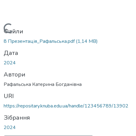
Вантажиться...
Файли
8 Презентація_Рафальська.pdf
(1,14 MB)
Дата
2024
Автори
Рафальська Катерина Богданівна
URI
https://repositary.knuba.edu.ua/handle/123456789/13902
Зібрання
2024