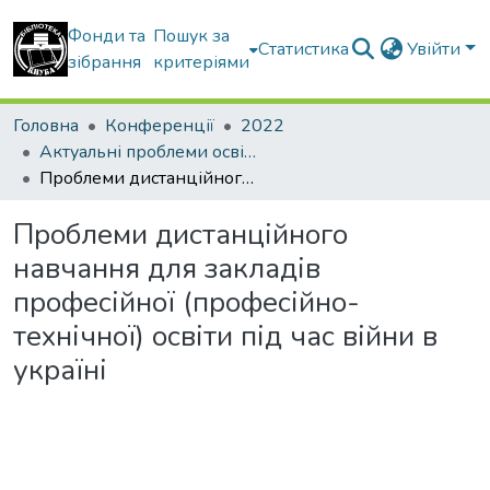
Фонди та
Пошук за
Статистика
Увійти
зібрання
критеріями
Головна
Конференції
2022
Актуальні проблеми освітнього процесу в контексті європейського вибору України матеріали V Міжнародної конференції (17 листопада 2022 року)
Проблеми дистанційного навчання для закладів професійної (професійно-технічної) освіти під час війни в україні
Проблеми дистанційного
навчання для закладів
професійної (професійно-
технічної) освіти під час війни в
україні