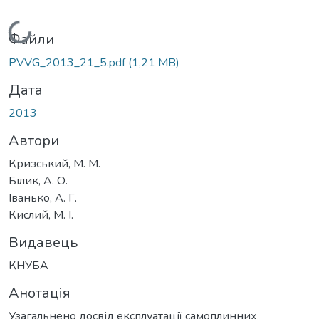
Вантажиться...
Файли
PVVG_2013_21_5.pdf
(1,21 MB)
Дата
2013
Автори
Кризський, М. М.
Білик, А. О.
Іванько, А. Г.
Кислий, М. І.
Видавець
КНУБА
Анотація
Узагальнено досвід експлуатації самоплинних