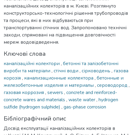
каналізаційних колекторів в м. Києві. Розглянуто
конструкторсько-технологічні рішення трубопроводів
та процеси, які в них відбуваються при
транспортуванні стічних вод. Запропоновано технічні
заходи, спрямовані на підвищення довговічності
мереж водовідведення.
Ключові слова
каналізаційні колектори
,
бетонні та залізобетонні
вироби та матеріали
,
стічні води
,
сірководень
,
газова
корозія
,
канализационные коллектора
,
бетонные и
железобетонные изделия и материалы
,
сероводород
,
газовая коррозия
,
sewers
,
concrete and reinforced-
concrete wares and materials
,
waste water
,
hydrogen
sulfide (hydrogen sulphide)
,
gas-phase corrosion
Бібліографічний опис
Досвід експлуатації каналізаційних колекторів в