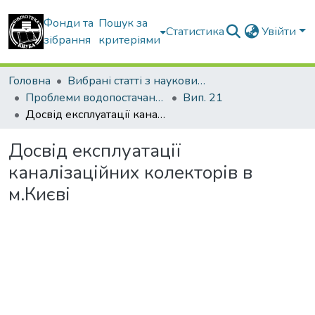
Фонди та
Пошук за
Статистика
Увійти
зібрання
критеріями
Головна
Вибрані статті з наукових збірників КНУБА
Проблеми водопостачання, водовідведення та гідравліки
Вип. 21
Досвід експлуатації каналізаційних колекторів в м.Києві
Досвід експлуатації
каналізаційних колекторів в
м.Києві