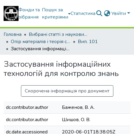
Фонди та
Пошук за
Статистика
Увійти
зібрання
критеріями
Головна
Вибрані статті з наукових збірників КНУБА
Опір матеріалів і теорія споруд
Вип. 101
Застосування інформаційних технологій для контролю знань
Застосування інформаційних
технологій для контролю знань
Скорочена інформація про документ
dc.contributor.author
Баженов, В. А.
dc.contributor.author
Шишов, O. В.
dc.date.accessioned
2020-06-01T18:38:05Z