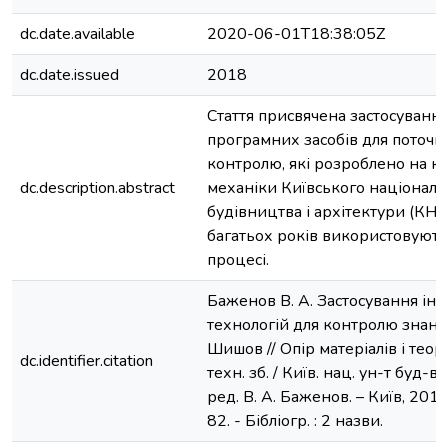
dc.date.available
2020-06-01T18:38:05Z
dc.date.issued
2018
Стаття присвячена застосуванн
програмних засобів для поточн
контролю, які розроблено на к
dc.description.abstract
механіки Київського національ
будівництва і архітектури (КНУ
багатьох років використовують
процесі.
Баженов В. А. Застосування і
технологій для контролю знань /
Шишов // Опір матеріалів і теорі
dc.identifier.citation
техн. зб. / Київ. нац. ун-т буд-ва
ред. В. А. Баженов. – Київ, 2018.
82. - Бібліогр. : 2 назви.