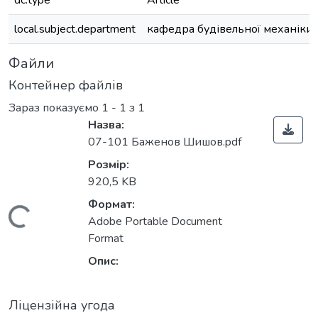
dc.type
Article
local.subject.department
кафедра будівельної механіки
Файли
Контейнер файлів
Зараз показуємо
1 - 1 з 1
Назва:
07-101 Баженов Шишов.pdf
Розмір:
920,5 KB
Формат:
Вантажиться...
Adobe Portable Document
Format
Опис:
Ліцензійна угода