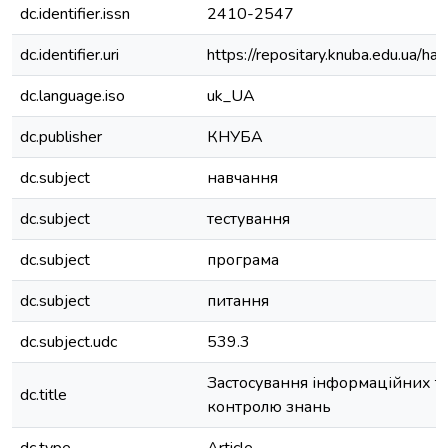
dc.identifier.issn
2410-2547
dc.identifier.uri
https://repositary.knuba.edu.ua
dc.language.iso
uk_UA
dc.publisher
КНУБА
dc.subject
навчання
dc.subject
тестування
dc.subject
програма
dc.subject
питання
dc.subject.udc
539.3
Застосування інформаційних те
dc.title
контролю знань