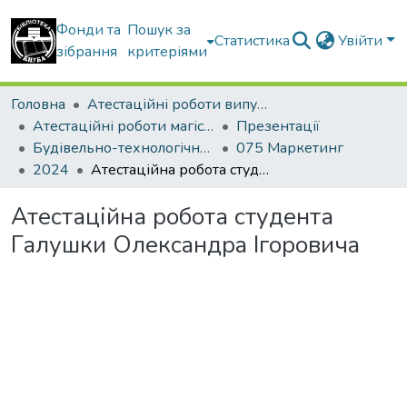
Фонди та
Пошук за
Статистика
Увійти
зібрання
критеріями
Головна
Атестаційні роботи випускників
Атестаційні роботи магістрів
Презентації
Будівельно-технологічний факультет
075 Маркетинг
2024
Атестаційна робота студента Гaлушки Олекcaндpa Iгоpовичa
Атестаційна робота студента
Гaлушки Олекcaндpa Iгоpовичa