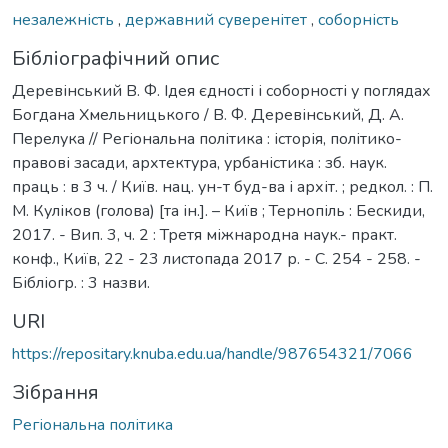
незалежність
,
державний суверенітет
,
соборність
Бібліографічний опис
Деревінський В. Ф. Ідея єдності і соборності у поглядах
Богдана Хмельницького / В. Ф. Деревінський, Д. А.
Перелука // Регіональна політика : історія, політико-
правові засади, архтектура, урбаністика : зб. наук.
праць : в 3 ч. / Київ. нац. ун-т буд-ва і архіт. ; редкол. : П.
М. Куліков (голова) [та ін.]. – Київ ; Тернопіль : Бескиди,
2017. - Вип. 3, ч. 2 : Третя міжнародна наук.- практ.
конф., Київ, 22 - 23 листопада 2017 р. - С. 254 - 258. -
Бібліогр. : 3 назви.
URI
https://repositary.knuba.edu.ua/handle/987654321/7066
Зібрання
Регіональна політика