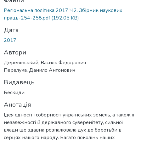
ться...
Файли
Регіональна політика 2017 Ч.2. Збірник наукових
праць-254-258.pdf
(192,05 KB)
Дата
2017
Автори
Деревінський, Василь Федорович
Перелука, Данило Антонович
Видавець
Бескиди
Анотація
Ідея єдності і соборності українських земель, а також її
незалежності й державного суверенітету, сильної
влади ще здавна розпалювала дух до боротьби в
серцях нашого народу. Багато поколінь наших