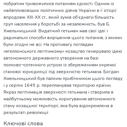
побратим тривожилися питанням єдності. Одним із
найвпливовіших політичних діячів України в її історії
впродовж ХІІІ-ХХ ст., який зумів об’єднати більшість
груп населення у боротьбі за незалежність, був Б.
Хмельницький. Видатний гетьман мав свої ідеї і
радикальні способи вирішення цього питання, з якими
були згодні не всі. На противагу поглядам
«ягеллонського легітимізму» козацтво генерувало ідею
автономного державного утворення на базі
полково¬сотенного устрою із збереженням окремої
станової юрисдикції під зверхністю гетьмана. Богдан
Хмельницький був палким прибічником цього погляду
і у серпні 1649 р. перепланував територію країни.
Якраз легітимація зверхності гетьмана і створила в
майбутньому можливість коригування автономного
стану козацької території, яка була відокремлена в
результаті революції
Ключові слова