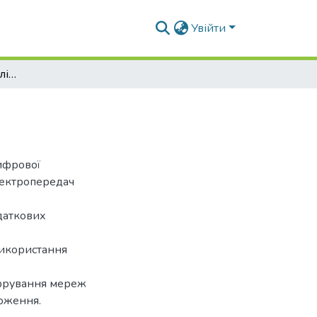
Увійти
Векторна інформація ліній електропередач
ифрової
електропередач
одаткових
використання
ифрування мереж
ложення.