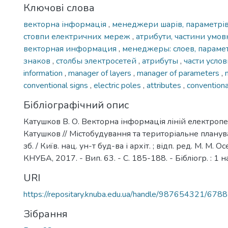
Ключові слова
векторна інформація
,
менеджери шарів, параметрів
стовпи електричних мереж
,
атрибути, частини умов
векторная информация
,
менеджеры: слоев, параме
знаков
,
столбы электросетей
,
атрибуты
,
части усло
information
,
manager of layers
,
manager of parameters
,
conventional signs
,
electric poles
,
attributes
,
convention
Бібліографічний опис
Катушков В. О. Векторна інформація ліній електропер
Катушков // Містобудування та територіальне планува
зб. / Київ. нац. ун-т буд-ва і архіт. ; відп. ред. М. М. Осє
КНУБА, 2017. - Вип. 63. - С. 185-188. - Бібліогр. : 1 н
URI
https://repositary.knuba.edu.ua/handle/987654321/6788
Зібрання