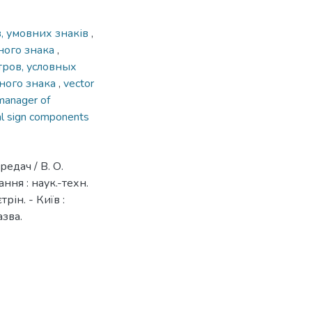
, умовних знаків
,
ного знака
,
тров, условных
вного знака
,
vector
manager of
al sign components
едач / В. О.
ння : наук.-техн.
трін. - Київ :
азва.