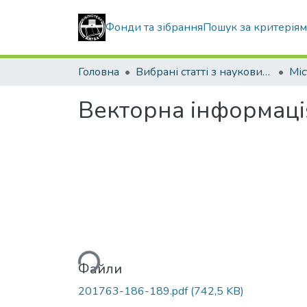
Фонди та зібрання
Пошук за критерія
Головна
Вибрані статті з наукових збірників КНУБА
Векторна інформаці
Вантажиться...
Файли
201763-186-189.pdf
(742,5 KB)