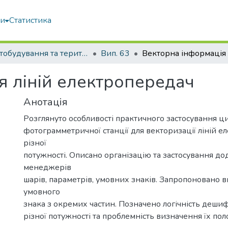
ми
Статистика
Містобудування та територіальне планування
Вип. 63
я ліній електропередач
Анотація
Розглянуто особливості практичного застосування ц
фотограмметричної станції для векторизації ліній 
різної
потужності. Описано організацію та застосування д
менеджерів
шарів, параметрів, умовних знаків. Запропоновано 
умовного
знака з окремих частин. Позначено логічність деш
різної потужності та проблемність визначення їх по