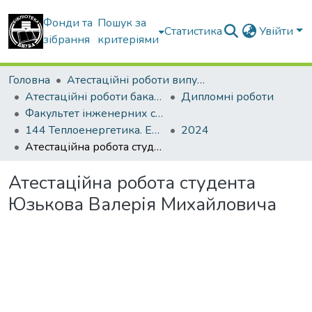
Фонди та
Пошук за
Статистика
Увійти
зібрання
критеріями
Головна
Атестаційні роботи випускників
Атестаційні роботи бакалаврів
Дипломні роботи
Факультет інженерних систем та екології
144 Теплоенергетика. Енергетичний менеджмент, енергоефективні муніципальні та промислові теплові технології
2024
Атестаційна робота студента Юзькова Валерія Михайловича
Атестаційна робота студента
Юзькова Валерія Михайловича