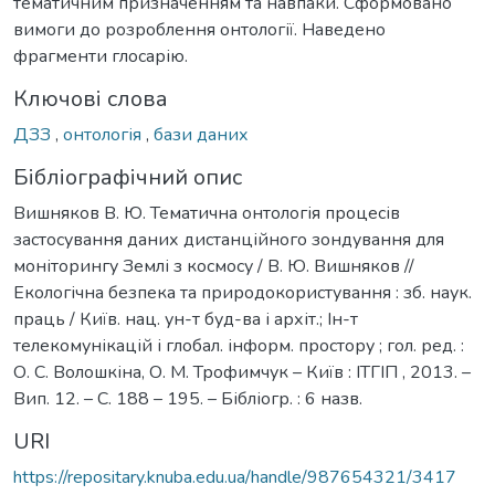
тематичним призначенням та навпаки. Сформовано
вимоги до розроблення онтології. Наведено
фрагменти глосарію.
Ключові слова
ДЗЗ
,
онтологія
,
бази даних
Бібліографічний опис
Вишняков В. Ю. Тематична онтологія процесів
застосування даних дистанційного зондування для
моніторингу Землі з космосу / В. Ю. Вишняков //
Екологічна безпека та природокористування : зб. наук.
праць / Київ. нац. ун-т буд-ва і архіт.; Ін-т
телекомунікацій і глобал. інформ. простору ; гол. ред. :
О. С. Волошкіна, О. М. Трофимчук – Київ : ІТГІП , 2013. –
Вип. 12. – С. 188 – 195. – Бібліогр. : 6 назв.
URI
https://repositary.knuba.edu.ua/handle/987654321/3417