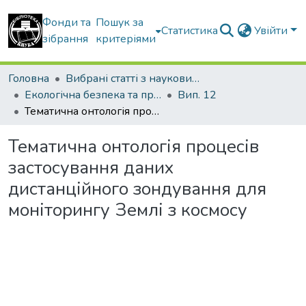
Фонди та
Пошук за
Статистика
Увійти
зібрання
критеріями
Головна
Вибрані статті з наукових збірників КНУБА
Екологічна безпека та природокористування
Вип. 12
Тематична онтологія процесів застосування даних дистанційного зондування для моніторингу Землі з космосу
Тематична онтологія процесів
застосування даних
дистанційного зондування для
моніторингу Землі з космосу