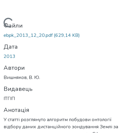
Вантажиться...
Файли
ebpk_2013_12_20.pdf
(629,14 KB)
Дата
2013
Автори
Вишняков, В. Ю.
Видавець
ІТГІП
Анотація
У статті розглянуто алгоритм побудови онтології
відбору даних дистанційного зондування Землі за