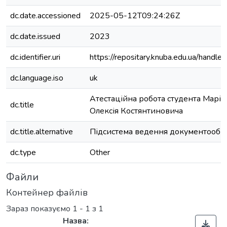
dc.date.accessioned
2025-05-12T09:24:26Z
dc.date.issued
2023
dc.identifier.uri
https://repositary.knuba.edu.ua/han
dc.language.iso
uk
Атестаційна робота студента Маріу
dc.title
Олексія Костянтиновича
dc.title.alternative
Підсистема ведення документообіг
dc.type
Other
Файли
Контейнер файлів
Зараз показуємо
1 - 1 з 1
Назва: