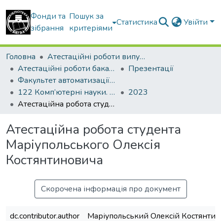
Фонди та
Пошук за
Статистика
Увійти
зібрання
критеріями
Головна
Атестаційні роботи випускників
Атестаційні роботи бакалаврів
Презентації
Факультет автоматизації і інформаційних технологій
122 Комп’ютерні науки. Інформаційні управляючі системи і технології
2023
Атестаційна робота студента Маріупольського Олексія Костянтиновича
Атестаційна робота студента
Маріупольського Олексія
Костянтиновича
Скорочена інформація про документ
dc.contributor.author
Маріупольський Олексій Костянти