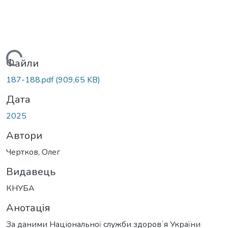
антажиться...
Файли
187-188.pdf
(909,65 KB)
Дата
2025
Автори
Чертков, Олег
Видавець
КНУБА
Анотація
За даними Національної служби здоровʼя України