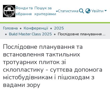
Фонди та
Пошук за
Статистика
Увійти
зібрання
критеріями
Головна
Конференції
2025
Build Master Class 2025
Послідовне планування та встановлення тактильних тротуарних плиток зі склопластику - суттєва допомога містобудівникам і пішоходам з вадами зору
Послідовне планування та
встановлення тактильних
тротуарних плиток зі
склопластику - суттєва допомога
містобудівникам і пішоходам з
вадами зору