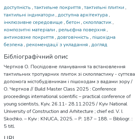
доступність
,
тактильне покриття
,
тактильні плитки
,
тактильні індикатори
,
доступна архітектура
,
інклюзивне середовище
,
бетон
,
склопластик
,
композитні матеріали
,
рельєфна поверхня
,
антиковзке покриття
,
довговічність
,
пішохідна
безпека
,
рекомендації з укладання
,
догляд
Бібліографічний опис
Чертков О. Послідовне планування та встановлення
тактильних тротуарних плиток зі склопластику - суттєва
допомога містобудівникам і пішоходам з вадами зору /
О. Чертков // Build Master Class 2025 : Conference
proceedings international scientific – practical conference of
young scientists, Kyiv, 26.11- 28.11.2025 / Kyiv National
University of Construction and Arhitecture ; chief ed. V. I.
Skochko. – Kyiv : KNUCA, 2025. – P. 187 – 188. – Bibliogr. :
5 titl.
URI