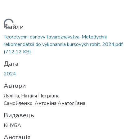
Вантажиться...
Файли
Teoretychni osnovy tovaroznavstva. Metodychni
rekomendatsii do vykonannia kursovykh robit. 2024.pdf
(712,12 KB)
Дата
2024
Автори
Ляліна, Наталя Петрівна
Самойленко, Антоніна Анатоліївна
Видавець
КНУБА
Анотація