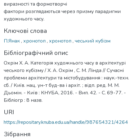
виразності та формотворчі
фактори розглядаються через призму парадигми
художнього часу.
Ключові слова
П.Янак
,
хронотоп
,
хронотоп
,
чеський кубізм
Бібліографічний опис
Охрім Х. А. Категорія художнього часу в архітектурі
чеського кубізму / Х. А. Охрім , С. М. Лінда // Сучасні
проблеми архітектури та містобудування : наук.-техн.
сб. / Київ. нац. ун-т буд-ва і архіт. ; відп. ред. М. М.
Дьомін. - Київ : КНУБА, 2016. - Вип. 42. - С. 69-77. -
Бібліогр : 8 назв.
URI
https://repositary.knuba.edu.ua/handle/987654321/4264
Зібрання