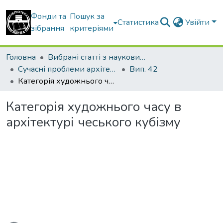
Фонди та
Пошук за
Статистика
Увійти
зібрання
критеріями
Головна
Вибрані статті з наукових збірників КНУБА
Сучасні проблеми архітектури та містобудування
Вип. 42
Категорія художнього часу в архітектурі чеського кубізму
Категорія художнього часу в
архітектурі чеського кубізму