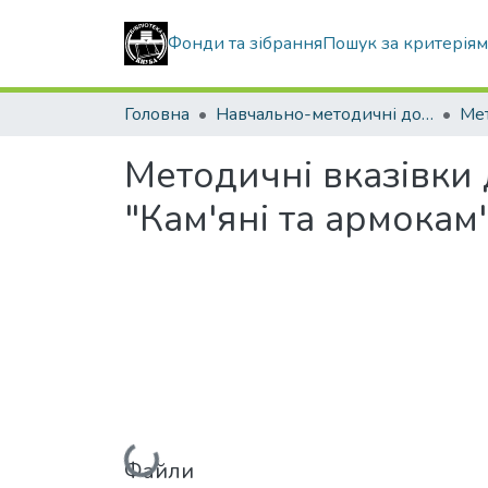
Фонди та зібрання
Пошук за критерія
Головна
Навчально-методичні документи
Методичні вказівки 
"Кам'яні та армокам'
Вантажиться...
Файли