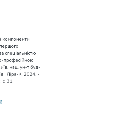
ої компоненти
в першого
за спеціальністю
ньо-професійною
їв. нац. ун-т буд-
їв : Ліра-К, 2024. -
 с. 31.
86