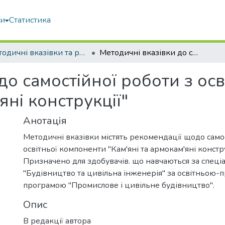
ми
Статистика
Методичні вказівки та рекомендації
Методичні вказівки до самостійної роботи з освітньої компоненти "Кам'яні та армокам'яні конструкції"
до самостійної роботи з ос
яні конструкції"
Анотація
Методичні вказівки містять рекомендації щодо самос
освітньої компоненти "Кам'яні та армокам'яні констру
Призначено для здобувачів. що навчаються за спеці
"Будівництво та цивільна інженерія" за освітньою
програмою "Промислове і цивільне будівництво".
Опис
В редакції автора