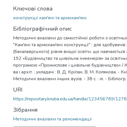
Ключові слова
конструкції кам'яні та армокам'яні
Бібліографічний опис
Методичні вказівки до самостійної роботи з освітнь
"Кам'яні та армокам'яні конструкції" : для здобувачі
(бакалаврського) рівня вищої освіти, що навчаються 
192 «Будівництво та цивільна інженерія» за освіт
програмою «Промислове і цивільне будівництво» / Ки
ва і архіт. ; укладачі : В. Д. Кріпак, В. М. Колякова. - Ки
Методичні вказівки інших вузів. - 38 с. : іл. - Бібліогр. :
URI
https://repositary.knuba.edu.ua/handle/123456789/127
Зібрання
Методичні вказівки та рекомендації