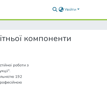
Увійти
вітньої компоненти
тійної роботи з
кції".
альністю 192
-професійною