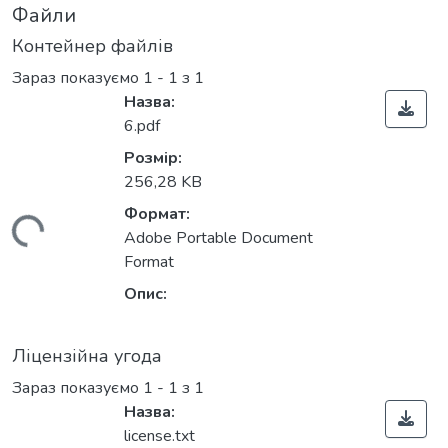
Файли
Контейнер файлів
Зараз показуємо
1 - 1 з 1
Назва:
6.pdf
Розмір:
256,28 KB
Формат:
иться...
Adobe Portable Document
Format
Опис:
Ліцензійна угода
Зараз показуємо
1 - 1 з 1
Назва:
license.txt