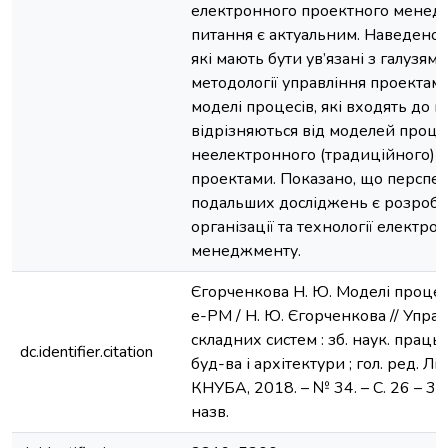
електронного проектного менедж
питання є актуальним. Наведено 
які мають бути ув’язані з галузям
методології управління проектами
моделі процесів, які входять до в
відрізняються від моделей проце
неелектронного (традиційного) 
проектами. Показано, що перспе
подальших досліджень є розробк
організації та технології електр
менеджменту.
Єгорченкова Н. Ю. Моделі процес
е-РМ / Н. Ю. Єгорченкова // Упра
складних систем : зб. наук. праць /
dc.identifier.citation
буд-ва і архітектури ; гол. ред. Ліз
КНУБА, 2018. – № 34. – С. 26 – 31. 
назв.