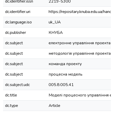
dc.identifier.issn
2219-5300
dc.identifier.uri
https://repositary.knuba.edu.ua/ha
dc.language.iso
uk_UA
dc.publisher
КНУБА
dc.subject
електронне управління проектам
dc.subject
методологія управління проектам
dc.subject
команда проекту
dc.subject
процесна модель
dc.subject.udc
005.8:005.41
dc.title
Моделі процесного управління е
dc.type
Article