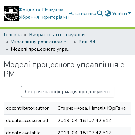
Фонди та
Пошук за
Статистика
Увійти
зібрання
критеріями
Головна
Вибрані статті з наукових збірників КНУБА
Управління розвитком складних систем
Вип. 34
Моделі процесного управління е-РМ
Моделі процесного управління е-
РМ
Скорочена інформація про документ
dc.contributor.author
Єгорченкова, Наталія Юріївна
dc.date.accessioned
2019-04-18T07:42:51Z
dc.date.available
2019-04-18T07:42:51Z