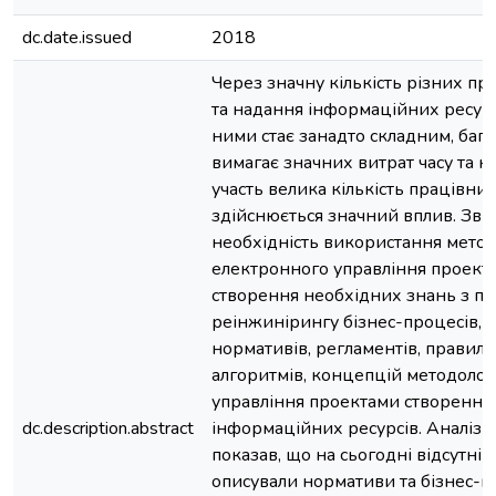
dc.date.issued
2018
Через значну кількість різних пр
та надання інформаційних ресурс
ними стає занадто складним, баг
вимагає значних витрат часу та ко
участь велика кількість працівник
здійснюється значний вплив. Зві
необхідність використання методол
електронного управління проекта
створення необхідних знань з по
реінжинірингу бізнес-процесів, 
нормативів, регламентів, правил,
алгоритмів, концепцій методолог
управління проектами створення
dc.description.abstract
інформаційних ресурсів. Аналіз л
показав, що на сьогодні відсутні р
описували нормативи та бізнес-п