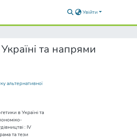
Увійти
 Україні та напрями
тку альтернативної
гетики в Україні та
Економіко-
дівництві : IV
ама та тези