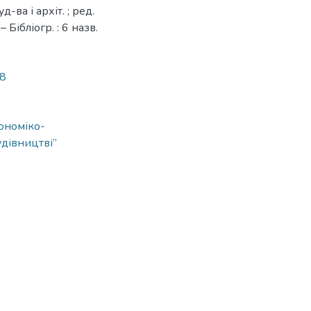
-ва і архіт. ; ред.
 Бібліогр. : 6 назв.
78
ономіко-
удівництві”