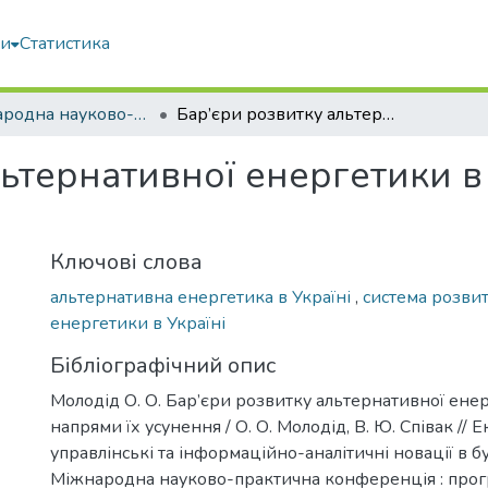
ми
Статистика
IV міжнародна науково-практична конференція “Економіко-управлінські та інформаційно-аналітичні новації в будівництві”
Бар’єри розвитку альтернативної енергетики в Україні та напрями їх усунення
ьтернативної енергетики в
Ключові слова
альтернативна енергетика в Україні
,
система розви
енергетики в Україні
Бібліографічний опис
Молодід О. О. Бар’єри розвитку альтернативної енер
напрями їх усунення / О. О. Молодід, В. Ю. Співак // 
управлінські та інформаційно-аналітичні новації в бу
Міжнародна науково-практична конференція : прогр