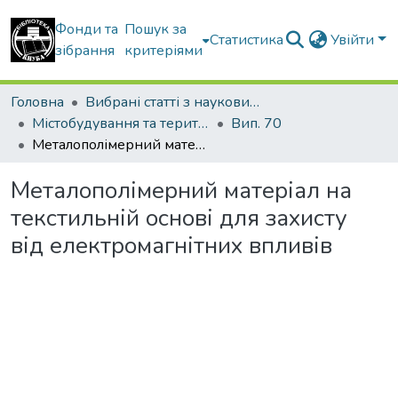
Фонди та
Пошук за
Статистика
Увійти
зібрання
критеріями
Головна
Вибрані статті з наукових збірників КНУБА
Містобудування та територіальне планування
Вип. 70
Металополімерний матеріал на текстильній основі для захисту від електромагнітних впливів
Металополімерний матеріал на
текстильній основі для захисту
від електромагнітних впливів