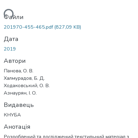
ься...
Файли
201970-455-465.pdf
(827,09 KB)
Дата
2019
Автори
Панова, О. В.
Халмурадов, Б. Д.
Ходаковський, О. В.
Азнаурян, І. О.
Видавець
КНУБА
Анотація
Розроблений та досліджений текстильний матеріал з