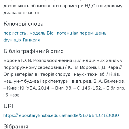
дозволяють обчислювати параметри НДС в широкому
диапазоні частот.
Ключові слова
пористість
,
модель Біо
,
потенціал переміщень
,
функція Ганкеля
Бібліографічний опис
Ворона Ю. В. Розповсюдження циліндричних хвиль у
поропружному середовищі / Ю. В. Ворона, І. Д. Кара //
Опір матеріалів і теорія споруд : наук.- техн. зб. / Київ.
нац. ун-т буд-ва і архітектури ; відп. ред. В. А. Баженов.
– Київ : КНУБА, 2014. – Вип. 93. – С. 146-152. - Бібліогр.
: 6 назв.
URI
https://repositary.knuba.edu.ua/handle/987654321/3080
Зібрання