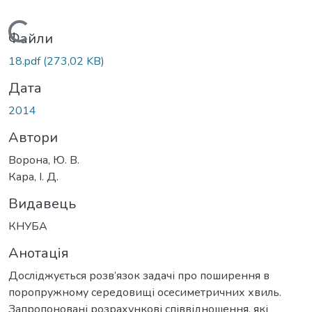
Вантажиться...
Файли
18.pdf
(273,02 KB)
Дата
2014
Автори
Ворона, Ю. В.
Кара, І. Д.
Видавець
КНУБА
Анотація
Досліджується розв’язок задачі про поширення в
поропружному середовищі осесиметричних хвиль.
Запропоновані розрахункові співвідношення, які