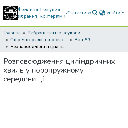
Фонди та
Пошук за
Статистика
Увійти
зібрання
критеріями
Головна
Вибрані статті з наукових збірників КНУБА
Опір матеріалів і теорія споруд
Вип. 93
Розповсюдження циліндричних хвиль у поропружному середовищі
Розповсюдження циліндричних
хвиль у поропружному
середовищі