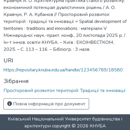
Кравчук А. О. Архітектурна практика сталого розвитку:
економічний потенціал дуалістичних рішень / А. О.
Кравчук, Р. А. Кубанов // Просторовий розвиток
територій : традиції та інновації = Spatial development of
territories : traditions and innovations : матеріали V
Міжнародної наук.-практ. конф., 20 листопада 2025 р. /
Ін-т іннов. освіти КНУБА. – Київ : ЕКОІНВЕСТКОМ,
2025. – С. 113 – 116. – Бібліогр. : 3 назв.
URI
https://repositary.knuba.edu.ua/handle/123456789/18580
Зібрання
Просторовий розвиток територій: Традиції та інновації
Повна інформація про документ
Київський Національний Університет будівництва і
архітектури
copyright © 2026
КНУБА