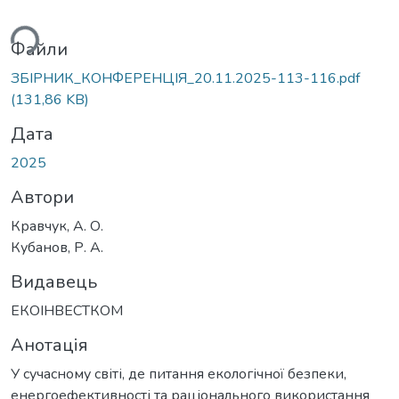
ься...
Файли
ЗБІРНИК_КОНФЕРЕНЦІЯ_20.11.2025-113-116.pdf
(131,86 KB)
Дата
2025
Автори
Кравчук, А. О.
Кубанов, Р. А.
Видавець
ЕКОІНВЕСТКОМ
Анотація
У сучасному світі, де питання екологічної безпеки,
енергоефективності та раціонального використання