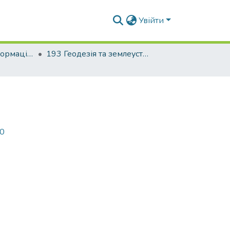
Увійти
Факультет геоінформаційних систем та управління територіями
193 Геодезія та землеустрій. Геодезія
70