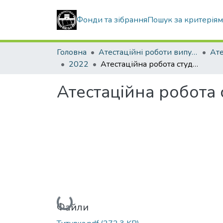
Фонди та зібрання
Пошук за критерія
Головна
Атестаційні роботи випускників
2022
Атестаційна робота студента Бикова Анатолія
Атестаційна робота 
Вантажиться...
Файли