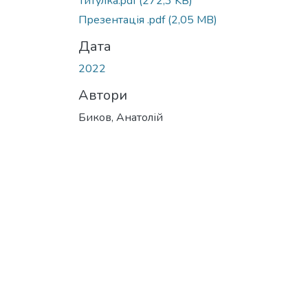
Титулка.pdf
(272,3 KB)
Презентація .pdf
(2,05 MB)
Дата
2022
Автори
Биков, Анатолій