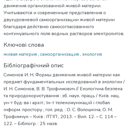
движения организованной живой материи.
Учитываются и современные представления о
двухуровневой самоорганизации живой материи
благодаря действию самосогласованного
континуального поля водных растворов электролитов.
Ключові слова
живая материя
,
самоорганизация
,
экология
Бібліографічний опис
Симонов И. Н. Формы движения живой материи как
предмет фундаментальных исследований в экологии /
И. Н. Симонов, В. В. Трофимович // Екологічна безпека
та природокористування : зб. наук. праць / Київ. нац.
ун-т буд-ва і архіт.; Ін-т телекомунікацій і глобал.
інформ. простору ; гол. ред. : О. С. Волошкіна, О. М.
Трофимчук – Київ : ІТГІП , 2013. – Вип. 12. – С. 114 –
122. – Бібліогр. : 25 назв.