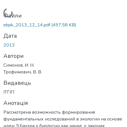
Вантажиться...
Файли
ebpk_2013_12_14.pdf
(497,58 KB)
Дата
2013
Автори
Симонов, И. Н.
Трофимович, В. В.
Видавець
ІТГІП
Анотація
Рассмотрена возможность формирования
фундаментальных исследований в экологии на основе
идеи Э.Бауэра о биологии как науке, о законах