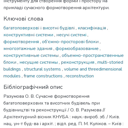
інструменту для створення форми і простору на
прикладі сучасного формотворення архітектури.
Ключові слова
багатоповерхові і висотні будівлі
,
класифікація
,
конструктивні системи
,
несучі системі
,
формотворення
,
об’ємно-просторові блоки
,
многоэтажные здания
,
формообразование
,
конструктивные системы
,
объемно-пространственные
блоки
,
несущие системы
,
реконструкция
,
multi-storied
buildings
,
structural systems
,
volume and threedimensional
modules
,
frame constructions
,
reconstruction
Бібліографічний опис
Разумова О. В. Сучасне формотворення
багатоповерхових та висотних будівель при
будівництві та реконструкції / О. В. Разумова //
Архітектурний вісник КНУБА : наук.-вироб. зб. / Київ.
нац. ун-т буд-ва і архіт. ; відп. ред. П. М. Куліков. – Київ :