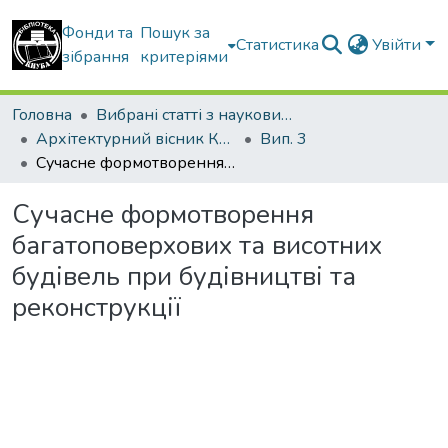
Фонди та
Пошук за
Статистика
Увійти
зібрання
критеріями
Головна
Вибрані статті з наукових збірників КНУБА
Архітектурний вісник КНУБА
Вип. 3
Сучасне формотворення багатоповерхових та висотних будівель при будівництві та реконструкції
Сучасне формотворення
багатоповерхових та висотних
будівель при будівництві та
реконструкції