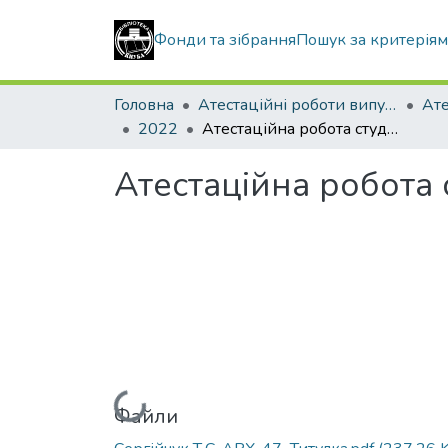
Фонди та зібрання
Пошук за критерія
Головна
Атестаційні роботи випускників
2022
Атестаційна робота студентки Сергійчук Тетяни Сергіївни
Атестаційна робота 
Вантажиться...
Файли