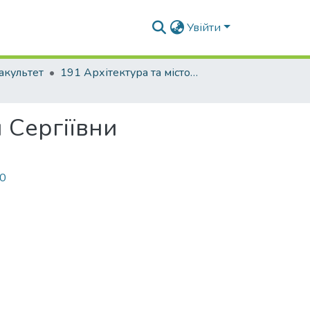
Увійти
акультет
191 Архітектура та містобудування
 Сергіївни
00