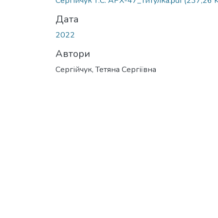
Сергійчук Т.С. АРХ-47_Титулка.pdf
(237,26 
Дата
2022
Автори
Сергійчук, Тетяна Сергіївна