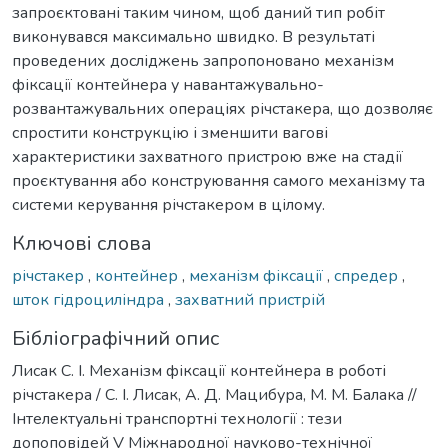
запроєктовані таким чином, щоб даний тип робіт
виконувався максимально швидко. В результаті
проведених досліджень запропоновано механізм
фіксації контейнера у навантажувально-
розвантажувальних операціях річстакера, що дозволяє
спростити конструкцію і зменшити вагові
характеристики захватного пристрою вже на стадії
проєктування або конструювання самого механізму та
системи керування річстакером в цілому.
Ключові слова
річстакер
,
контейнер
,
механізм фіксації
,
спредер
,
шток гідроциліндра
,
захватний пристрій
Бібліографічний опис
Лисак С. І. Механізм фіксації контейнера в роботі
річстакера / С. І. Лисак, А. Д. Мацибура, М. М. Балака //
Інтелектуальні транспортні технології : тези
допоповідей V Міжнародної науково-технічної