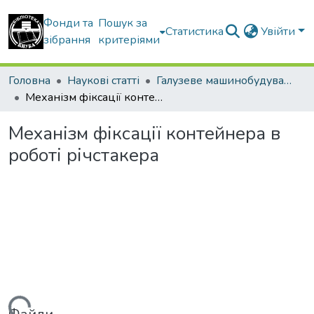
Фонди та
Пошук за
Статистика
Увійти
зібрання
критеріями
Головна
Наукові статті
Галузеве машинобудування
Механізм фіксації контейнера в роботі річстакера
Механізм фіксації контейнера в
роботі річстакера