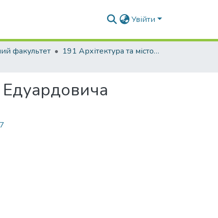
Увійти
ний факультет
191 Архітектура та містобудування
я Едуардовича
17