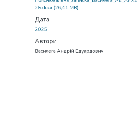
Пояснювальна_записка_Василега_АЕ_АРХ
2Б.docx
(26,41 MB)
Дата
2025
Автори
Василега Андрій Едуардович