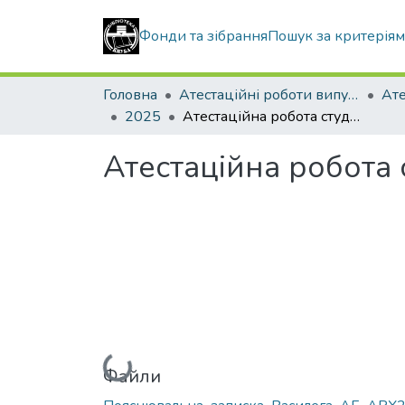
Фонди та зібрання
Пошук за критерія
Головна
Атестаційні роботи випускників
2025
Атестаційна робота студентки Василеги Андрія Едуардовича
Атестаційна робота
Вантажиться...
Файли