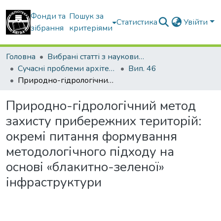
Фонди та
Пошук за
Статистика
Увійти
зібрання
критеріями
Головна
Вибрані статті з наукових збірників КНУБА
Сучасні проблеми архітектури та містобудування
Вип. 46
Природно-гідрологічний метод захисту прибережних територій: окремі питання формування методологічного підходу на основі «блакитно-зеленої» інфраструктури
Природно-гідрологічний метод
захисту прибережних територій:
окремі питання формування
методологічного підходу на
основі «блакитно-зеленої»
інфраструктури