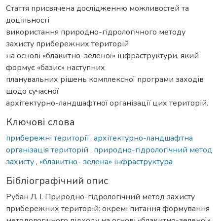
Стаття присвячена дослідженню можливостей та
доцільності
використання природно-гідрологічного методу
захисту прибережних територій
на основі «блакитно-зеленої» інфраструктури, який
формує «базис» наступних
планувальних рішень комплексної програми заходів
щодо сучасної
архітектурно-ландшафтної організації цих територій.
Ключові слова
прибережні території
,
архітектурно-ландшафтна
організація територій
,
природно-гідрологічний метод
захисту
,
«блакитно- зелена» інфраструктура
Бібліографічний опис
Рубан Л. І. Природно-гідрологічний метод захисту
прибережних територій: окремі питання формування
методологічного підходу на основі «блакитно-зеленої»