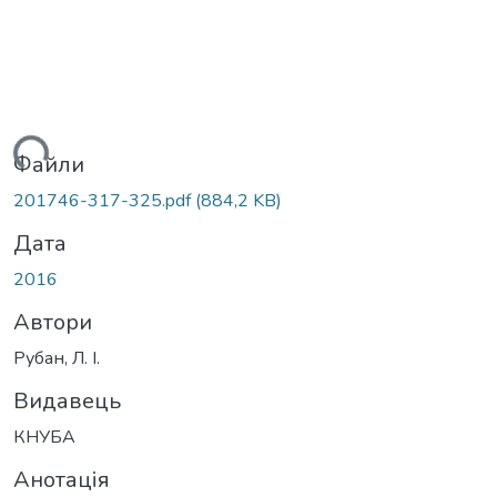
иться...
Файли
201746-317-325.pdf
(884,2 KB)
Дата
2016
Автори
Рубан, Л. І.
Видавець
КНУБА
Анотація