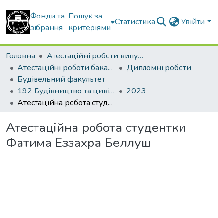
Фонди та
Пошук за
Статистика
Увійти
зібрання
критеріями
Головна
Атестаційні роботи випускників
Атестаційні роботи бакалаврів
Дипломні роботи
Будівельний факультет
192 Будівництво та цивільна інженерія. Промислове і цивільне будівництво
2023
Атестаційна робота студентки Фатима Еззахра Беллуш
Атестаційна робота студентки
Фатима Еззахра Беллуш