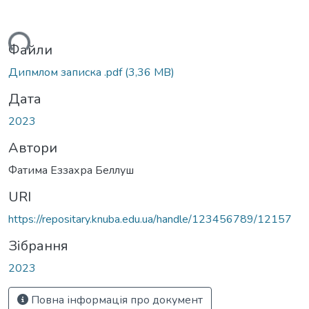
житься...
Файли
Дипмлом записка .pdf
(3,36 MB)
Дата
2023
Автори
Фатима Еззахра Беллуш
URI
https://repositary.knuba.edu.ua/handle/123456789/12157
Зібрання
2023
Повна інформація про документ