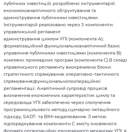
публічних інвестицій, розроблено інструментарій
економікоаналітичного обгрунтування та
адміністрування публічними інвестиціями.
Інструментарій реалізовано через 3 компоненти:
управлінський регламент
адміністрування циклом УПІ (компонента А);
формалізаційний функціональноаналітичний базис
управління публічними інвестиціями (компонента В);
комплекс прикладних програм (компонента С).В складі
управлінського регламенту виокремлено блоки:
стратегічного спрямування; оперативно-тактичного
спрямування;функціональнопоопераційної
регламентації. Аналітичний супровід процесів
визначення економічних характеристик циклу та
середовища УПІ забезпечено через сполучення
програмноцільового методу,сценарно-імітаційного
підходу, SADT- та BIM–моделювання. З метою
підпорядкування компоненти С змісту оновленого
формату організаційно-економічного механізму УПІ, в