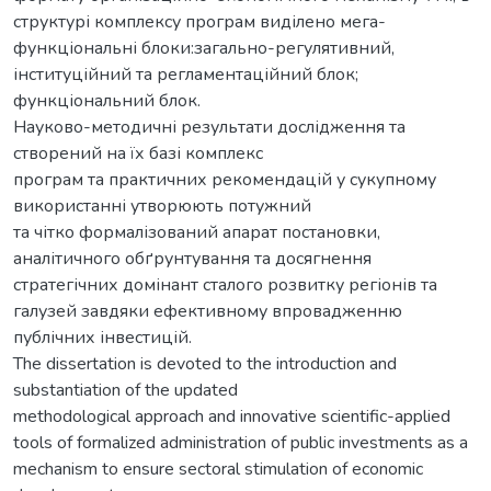
структурі комплексу програм виділено мега-
функціональні блоки:загально-регулятивний,
інституційний та регламентаційний блок;
функціональний блок.
Науково-методичні результати дослідження та
створений на їх базі комплекс
програм та практичних рекомендацій у сукупному
використанні утворюють потужний
та чітко формалізований апарат постановки,
аналітичного обґрунтування та досягнення
стратегічних домінант сталого розвитку регіонів та
галузей завдяки ефективному впровадженню
публічних інвестицій.
The dissertation is devoted to the introduction and
substantiation of the updated
methodological approach and innovative scientific-applied
tools of formalized administration of public investments as a
mechanism to ensure sectoral stimulation of economic