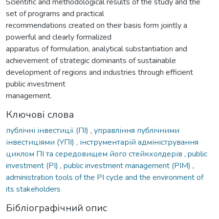
Scientific and methodological results of the study and the
set of programs and practical
recommendations created on their basis form jointly a
powerful and clearly formalized
apparatus of formulation, analytical substantiation and
achievement of strategic dominants of sustainable
development of regions and industries through efficient
public investment
management.
Ключові слова
публічні інвестиції (ПІ)
,
управління публічними
інвестиціями (УПІ)
,
інструментарій адміністрування
циклом ПІ та середовищем його стейкхолдерів
,
public
investment (PI)
,
public investment management (PIМ)
,
administration tools of the PI cycle and the environment of
its stakeholders
Бібліографічний опис