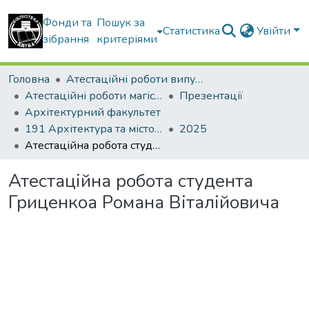
Фонди та
Пошук за
Статистика
Увійти
зібрання
критеріями
Головна
Атестаційні роботи випускників
Атестаційні роботи магістрів
Презентації
Архітектурний факультет
191 Архітектура та містобудування. Містобудування. Архітектурно-містобудівне проектування
2025
Атестаційна робота студента Гриценкоа Романа Віталійовича
Атестаційна робота студента
Гриценкоа Романа Віталійовича